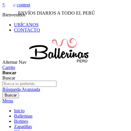
Skip to content
ENVÍOS DIARIOS A TODO EL PERÚ
Bienvenidos
UBÍCANOS
CONTACTO
Alternar Nav
Carrito
Buscar
Buscar
Búsqueda Avanzada
Buscar
Menu
Inicio
Ballerinas
Botines
Zapatillas