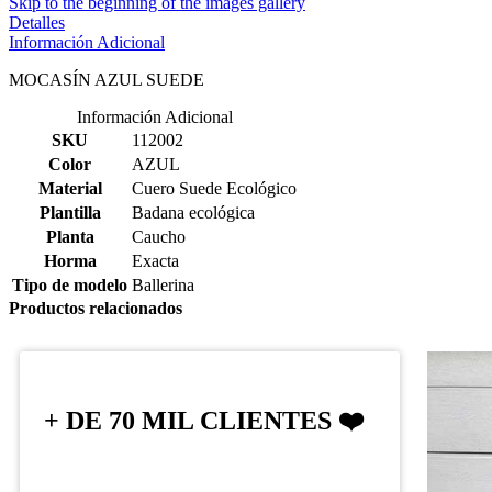
Skip to the beginning of the images gallery
Detalles
Información Adicional
MOCASÍN AZUL SUEDE
Información Adicional
SKU
112002
Color
AZUL
Material
Cuero Suede Ecológico
Plantilla
Badana ecológica
Planta
Caucho
Horma
Exacta
Tipo de modelo
Ballerina
Productos relacionados
+ DE 70 MIL CLIENTES ❤️