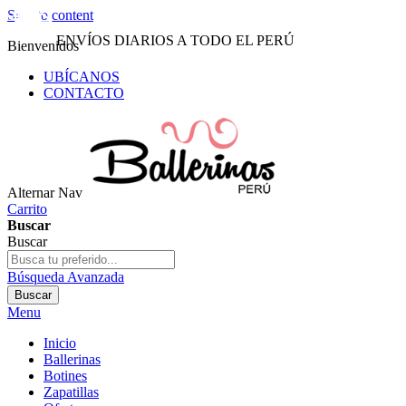
Skip to content
ENVÍOS DIARIOS A TODO EL PERÚ
Bienvenidos
UBÍCANOS
CONTACTO
Alternar Nav
Carrito
Buscar
Buscar
Búsqueda Avanzada
Buscar
Menu
Inicio
Ballerinas
Botines
Zapatillas