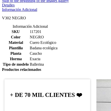
Skip to the beginning of the images gallery
Detalles
Información Adicional
V302 NEGRO
Información Adicional
SKU
117201
Color
NEGRO
Material
Cuero Ecológico
Plantilla
Badana ecológica
Planta
Caucho
Horma
Exacta
Tipo de modelo
Ballerina
Productos relacionados
+ DE 70 MIL CLIENTES ❤️