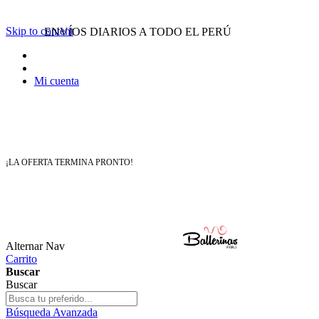
Menu
Skip to content
ENVÍOS DIARIOS A TODO EL PERÚ
Inicio
Ballerinas
Botines
Zapatillas
Mi cuenta
Ofertas
WhatsApp
922 616 726
¡LA OFERTA TERMINA PRONTO!
BALLERINAS - Código: V406
verde suede
Alternar Nav
Fuera de stock
Carrito
Notificarme cuando este producto esté disponible
Buscar
Formas de Pagos
Buscar
x
Búsqueda Avanzada