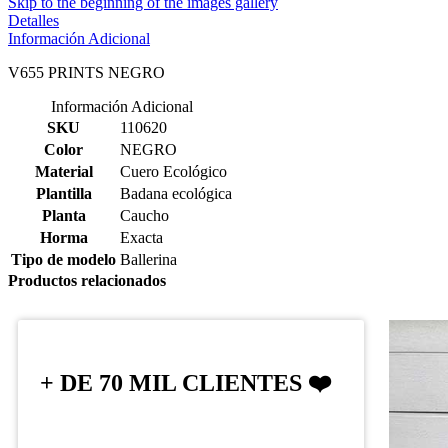
Skip to the beginning of the images gallery
Detalles
Información Adicional
V655 PRINTS NEGRO
Información Adicional
SKU
110620
Color
NEGRO
Material
Cuero Ecológico
Plantilla
Badana ecológica
Planta
Caucho
Horma
Exacta
Tipo de modelo
Ballerina
Productos relacionados
+ DE 70 MIL CLIENTES ❤️