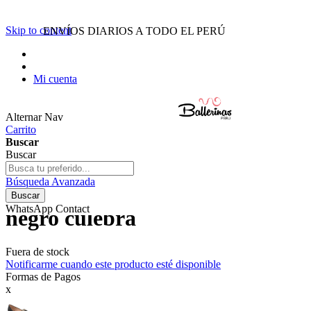
Menu
Skip to content
ENVÍOS DIARIOS A TODO EL PERÚ
Inicio
Ballerinas
Botines
Zapatillas
Mi cuenta
Ofertas
WhatsApp
922 616 726
Alternar Nav
Carrito
Buscar
Buscar
Búsqueda Avanzada
BALLERINAS - Código: V802
Buscar
WhatsApp Contact
negro culebra
Fuera de stock
Notificarme cuando este producto esté disponible
Formas de Pagos
x