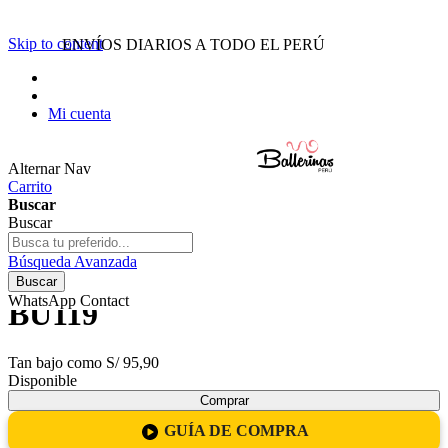
Menu
Skip to content
ENVÍOS DIARIOS A TODO EL PERÚ
Inicio
Ballerinas
Botines
Zapatillas
Mi cuenta
Ofertas
WhatsApp
922 616 726
Alternar Nav
Carrito
Buscar
Buscar
Búsqueda Avanzada
BOTÍN URBANO - Código:
Buscar
WhatsApp Contact
BU119
Tan bajo como
S/ 95,90
Disponible
Comprar
GUÍA DE COMPRA