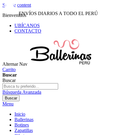
Skip to content
ENVÍOS DIARIOS A TODO EL PERÚ
Bienvenidos
UBÍCANOS
CONTACTO
Alternar Nav
Carrito
Buscar
Buscar
Búsqueda Avanzada
Buscar
Menu
Inicio
Ballerinas
Botines
Zapatillas